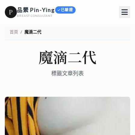
品縈 Pin-Ying
已驗證
P
BREAST CONSULTANT
首頁
/
魔滴二代
魔滴二代
標籤文章列表