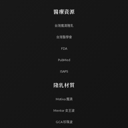
醫療資源
台灣魔滴隆乳
台灣醫學會
FDA
PubMed
ISAPS
隆乳材質
Motiva 魔滴
Mentor 女王波
GCA 珍珠波