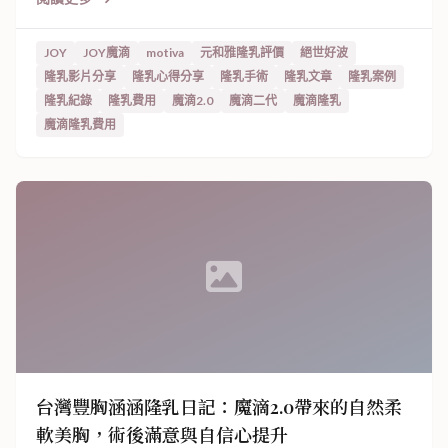
JOY
JOY魔滴
motiva
元和雅隆乳評價
絕世好波
隆乳影片分享
隆乳心得分享
隆乳手術
隆乳文章
隆乳案例
隆乳紀錄
隆乳費用
魔滴2.0
魔滴二代
魔滴隆乳
魔滴隆乳費用
台灣豐胸涵涵隆乳日記：魔滴2.0帶來的自然柔
軟美胸，術後滿意與自信心提升