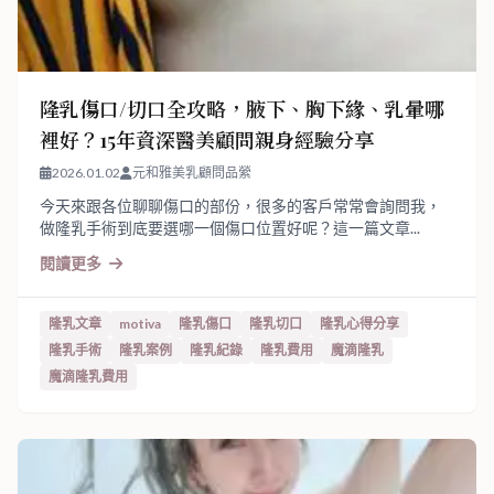
隆乳傷口/切口全攻略，腋下、胸下緣、乳暈哪
裡好？15年資深醫美顧問親身經驗分享
2026.01.02
元和雅美乳顧問品縈
今天來跟各位聊聊傷口的部份，很多的客戶常常會詢問我，
做隆乳手術到底要選哪一個傷口位置好呢？這一篇文章...
閱讀更多
隆乳文章
motiva
隆乳傷口
隆乳切口
隆乳心得分享
隆乳手術
隆乳案例
隆乳紀錄
隆乳費用
魔滴隆乳
魔滴隆乳費用