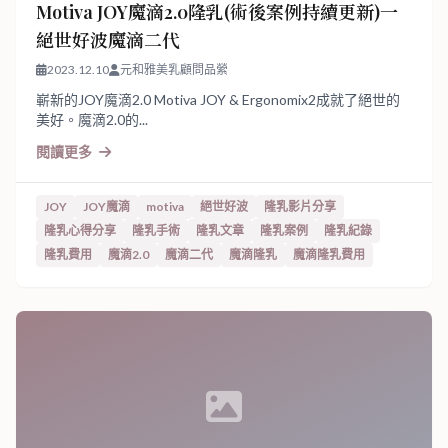
Motiva JOY魔滴2.0隆乳(術後案例持續更新)一
絕世好波魔滴二代
2023.12.10
元和雅美乳顧問品縈
嶄新的JOY魔滴2.0 Motiva JOY & Ergonomix2成就了絕世的
美好。魔滴2.0的...
閱讀更多
JOY
JOY魔滴
motiva
絕世好波
隆乳影片分享
隆乳心得分享
隆乳手術
隆乳文章
隆乳案例
隆乳紀錄
隆乳費用
魔滴2.0
魔滴二代
魔滴隆乳
魔滴隆乳費用