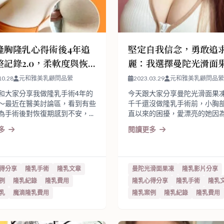
隆胸隆乳心得術後4年追
堅定自我信念，勇敢追
整記錄2.0，柔軟度與恢
麗：我選擇曼陀光滑面
分享 魔滴隆乳
乳手術的原因
10.28
元和雅美乳顧問品縈
2023.03.29
元和雅美乳顧問品縈
和大家分享我做隆乳手術4年的
今天跟大家分享曼陀光滑面果
～最近在醫美討論區，看到有些
千千還沒做隆乳手術前，小胸
為手術後對恢復期感到不安，...
直以來的困擾，愛漂亮的她因為胸
多
閱讀更多
得分享
隆乳手術
隆乳文章
曼陀光滑面果凍
隆乳影片分享
例
隆乳紀錄
隆乳費用
隆乳心得分享
隆乳手術
隆乳
乳
魔滴隆乳費用
隆乳案例
隆乳紀錄
隆乳費用