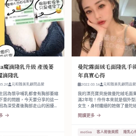
iva魔滴隆乳升級 產後萎
曼陀霧面絨毛面隆乳手術
魔滴隆乳
年真實心得
05.20
元和雅美乳顧問品縈
2022.03.16
元和雅美乳顧問品縈
生因為懷孕哺乳都會有胸部萎縮
我的漂亮寶貝施做曼陀絨毛面
下垂的問題，今天要分享的這一
滿2年啦！伶伶本來就是個外型
因為深受產後胸部走山的困擾...
女生，身材纖細的她做了曼陀絨毛
多
閱讀更多
motiva
客人術後美照
隆乳心