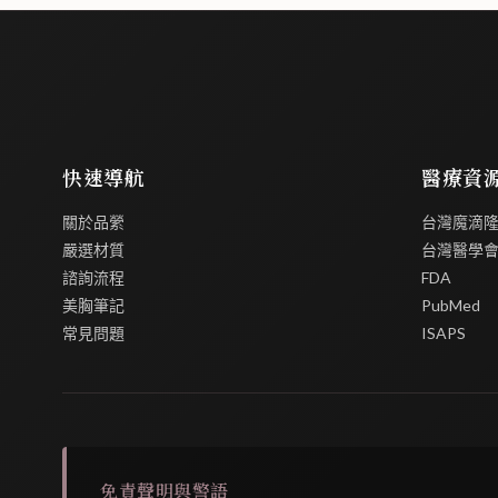
快速導航
醫療資
關於品縈
台灣魔滴
嚴選材質
台灣醫學
諮詢流程
FDA
美胸筆記
PubMed
常見問題
ISAPS
免責聲明與警語