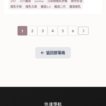
JOY
JOY魔滴
motiva
元和雅隆乳評價
絕世好波
隆乳手術
隆乳文章
魔滴2.0
魔滴二代
魔滴隆乳
1
2
3
4
5
6
返回部落格
快速導航