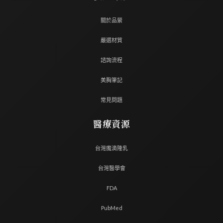
關於品縈
嚴選材質
諮詢流程
美胸筆記
常見問題
醫療資源
台灣魔滴隆乳
台灣醫學會
FDA
PubMed