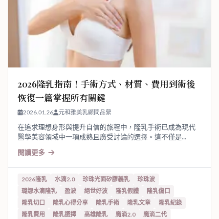
2026隆乳指南！手術方式、材質、費用到術後
恢復一篇掌握所有關鍵
2026.01.26
元和雅美乳顧問品縈
在追求理想身形與提升自信的旅程中，隆乳手術已成為現代
醫學美容領域中一項成熟且廣受討論的選擇。這不僅是...
閱讀更多
2026隆乳
水滴2.0
珍珠光面矽膠義乳
珍珠波
璐娜水滴隆乳
盈波
絕世好波
隆乳假體
隆乳傷口
隆乳切口
隆乳心得分享
隆乳手術
隆乳文章
隆乳紀錄
隆乳費用
隆乳選擇
高雄隆乳
魔滴2.0
魔滴二代