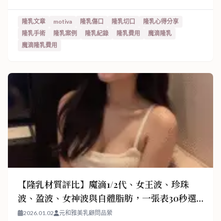
隆乳文章
motiva
隆乳傷口
隆乳切口
隆乳心得分享
隆乳手術
隆乳案例
隆乳紀錄
隆乳費用
魔滴隆乳
魔滴隆乳費用
【隆乳材質評比】魔滴1/2代、女王波、珍珠
波、盈波、女神波與自體脂肪，一張表30秒選
出命定款
2026.01.02
元和雅美乳顧問品縈