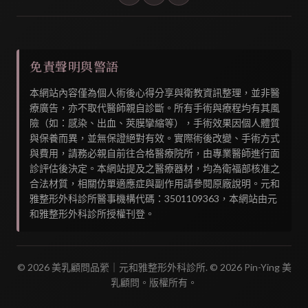
免責聲明與警語
本網站內容僅為個人術後心得分享與衛教資訊整理，並非醫
療廣告，亦不取代醫師親自診斷。所有手術與療程均有其風
險（如：感染、出血、莢膜攣縮等），手術效果因個人體質
與保養而異，並無保證絕對有效。實際術後改變、手術方式
與費用，請務必親自前往合格醫療院所，由專業醫師進行面
診評估後決定。本網站提及之醫療器材，均為衛福部核准之
合法材質，相關仿單適應症與副作用請參閱原廠說明。元和
雅整形外科診所醫事機構代碼：3501109363，本網站由元
和雅整形外科診所授權刊登。
© 2026 美乳顧問品縈｜元和雅整形外科診所. © 2026 Pin-Ying 美
乳顧問。版權所有。