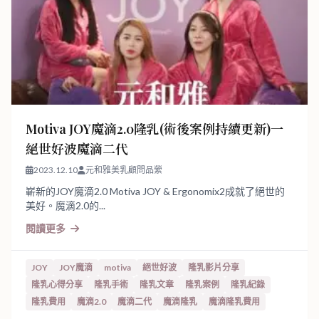
Motiva JOY魔滴2.0隆乳(術後案例持續更新)一
絕世好波魔滴二代
2023.12.10
元和雅美乳顧問品縈
嶄新的JOY魔滴2.0 Motiva JOY & Ergonomix2成就了絕世的
美好。魔滴2.0的...
閱讀更多
JOY
JOY魔滴
motiva
絕世好波
隆乳影片分享
隆乳心得分享
隆乳手術
隆乳文章
隆乳案例
隆乳紀錄
隆乳費用
魔滴2.0
魔滴二代
魔滴隆乳
魔滴隆乳費用