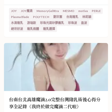
JOY
JOY魔滴
MemoryGelXtra
MESMO
motiva
PERLE
Plasma Blade
POLYTECH
劉宗憲
台南隆乳
林莉穎
水滴隆乳
游瑞欽
珍珠光面矽膠義乳
珍珠波
盈波
絕世好波
隆乳假體
隆乳選擇
台南台北高雄魔滴2.0完整台灣隆乳術後心得分
享全記錄《我終於做完魔滴二代啦》