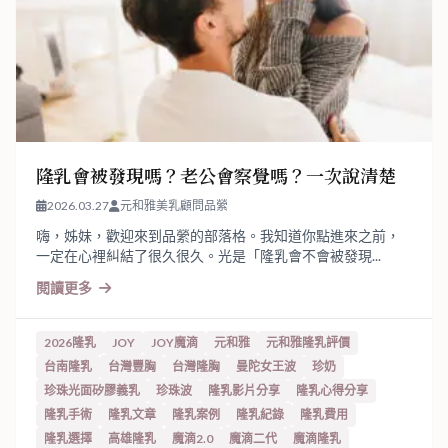
隆乳會被發現嗎？老公會察覺嗎？一次說清楚
2026.03.27
元和雅美乳顧問品縈
嗨，姊妹，歡迎來到品縈的部落格。我知道你點進來之前，
一定在心裡糾結了很久很久。光是「隆乳會不會被發現...
閱讀更多
2026隆乳
JOY
JOY魔滴
元和雅
元和雅隆乳評價
台南隆乳
台灣豐胸
台灣隆胸
曼陀女王波
珍奶
珍珠光面矽膠義乳
珍珠波
隆乳影片分享
隆乳心得分享
隆乳手術
隆乳文章
隆乳案例
隆乳紀錄
隆乳費用
隆乳選擇
高雄隆乳
魔滴2.0
魔滴二代
魔滴隆乳