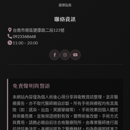
選擇指南
聯絡資訊
台南市南區健康路二段123號
0923368668
11:00 – 20:00
免責聲明與警語
本網站內容僅為個人術後心得分享與衛教資訊整理，並非醫
療廣告，亦不取代醫師親自診斷。所有手術與療程均有其風
險（如：感染、出血、莢膜攣縮等），手術效果因個人體質
與保養而異，並無保證絕對有效。實際術後改變、手術方式
與費用，請務必親自前往合格醫療院所，由專業醫師進行面
診評估後決定。本網站提及之醫療器材，均為衛福部核准之