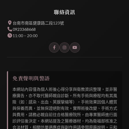
聯絡資訊
台南市南區健康路二段123號
0923368668
11:00 – 20:00
免責聲明與警語
本網站內容僅為個人術後心得分享與衛教資訊整理，並非醫
療廣告，亦不取代醫師親自診斷。所有手術與療程均有其風
險（如：感染、出血、莢膜攣縮等），手術效果因個人體質
與保養而異，並無保證絕對有效。實際術後改變、手術方式
與費用，請務必親自前往合格醫療院所，由專業醫師進行面
診評估後決定。本網站提及之醫療器材，均為衛福部核准之
合法材質，相關仿單適應症與副作用請參閱原廠說明。元和