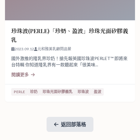
珍珠波(PERLE)「珍奶、盈波」珍珠光面矽膠義
乳
2023.09.12
元和雅美乳顧問品縈
國外激推的隆乳界珍奶！搶先報英國珍珠波PERLET™ 即將來
台特輯 你知道隆乳界有一款聽起來「很美味...
閱讀更多
PERLE
珍奶
珍珠光面矽膠義乳
珍珠波
盈波
返回部落格