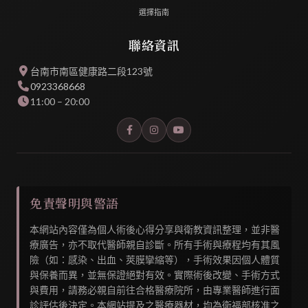
選擇指南
聯絡資訊
台南市南區健康路二段123號
0923368668
11:00 – 20:00
免責聲明與警語
本網站內容僅為個人術後心得分享與衛教資訊整理，並非醫
療廣告，亦不取代醫師親自診斷。所有手術與療程均有其風
險（如：感染、出血、莢膜攣縮等），手術效果因個人體質
與保養而異，並無保證絕對有效。實際術後改變、手術方式
與費用，請務必親自前往合格醫療院所，由專業醫師進行面
診評估後決定。本網站提及之醫療器材，均為衛福部核准之