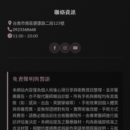
聯絡資訊
台南市南區健康路二段123號
0923368668
11:00 – 20:00
免責聲明與警語
本網站內容僅為個人術後心得分享與衛教資訊整理，並非醫
療廣告，亦不取代醫師親自診斷。所有手術與療程均有其風
險（如：感染、出血、莢膜攣縮等），手術效果因個人體質
與保養而異，並無保證絕對有效。實際術後改變、手術方式
與費用，請務必親自前往合格醫療院所，由專業醫師進行面
診評估後決定。本網站提及之醫療器材，均為衛福部核准之
合法材質，相關仿單適應症與副作用請參閱原廠說明。元和