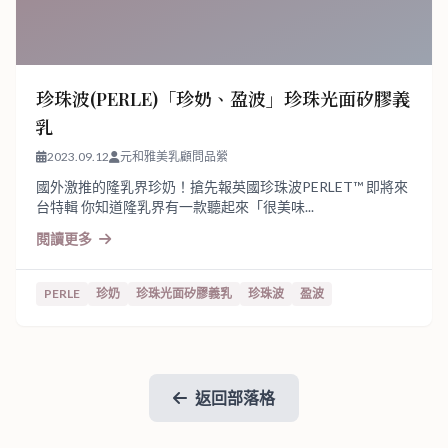
珍珠波(PERLE)「珍奶、盈波」珍珠光面矽膠義
乳
2023.09.12
元和雅美乳顧問品縈
國外激推的隆乳界珍奶！搶先報英國珍珠波PERLET™ 即將來
台特輯 你知道隆乳界有一款聽起來「很美味...
閱讀更多
PERLE
珍奶
珍珠光面矽膠義乳
珍珠波
盈波
返回部落格