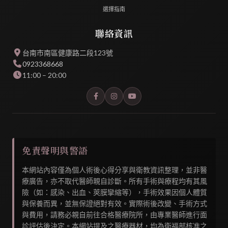
選擇指南
聯絡資訊
台南市南區健康路二段123號
0923368668
11:00 – 20:00
免責聲明與警語
本網站內容僅為個人術後心得分享與衛教資訊整理，並非醫
療廣告，亦不取代醫師親自診斷。所有手術與療程均有其風
險（如：感染、出血、莢膜攣縮等），手術效果因個人體質
與保養而異，並無保證絕對有效。實際術後改變、手術方式
與費用，請務必親自前往合格醫療院所，由專業醫師進行面
診評估後決定。本網站提及之醫療器材，均為衛福部核准之