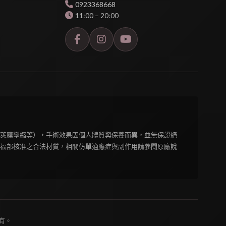
0923368668
11:00 – 20:00
莢膜攣縮等），手術效果因個人體質與保養而異，並無保證絕
福部核准之合法材質，相關仿單適應症與副作用請參閱原廠說
所有。