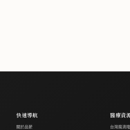
快速導航
醫療資
關於品縈
台灣魔滴