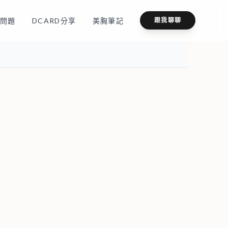
問題
DCARD分享
美胸筆記
跟我聊聊