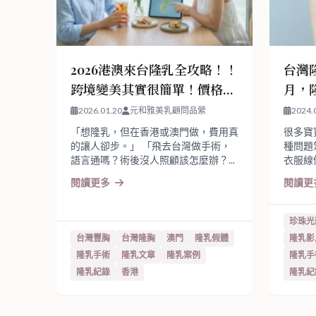
2026港澳來台隆乳全攻略！！
台灣
跨境變美其實很簡單！價格、
月，
行程、術後照顧一次看懂
展現
2026.01.20
元和雅美乳顧問品縈
2024.
「想隆乳，但在香港或澳門做，費用真
很多寶
的讓人卻步。」 「飛去台灣做手術，
種問題
語言通嗎？術後沒人照顧該怎麼辦？...
衣服線
閱讀更多
閱讀更
珍珠光
台灣豐胸
台灣隆胸
澳門
隆乳假體
隆乳影
隆乳手術
隆乳文章
隆乳案例
隆乳手
隆乳紀錄
香港
隆乳紀