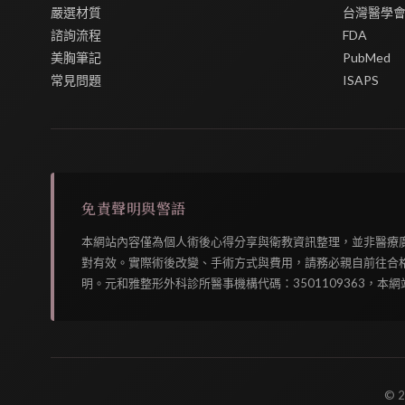
嚴選材質
台灣醫學
諮詢流程
FDA
美胸筆記
PubMed
常見問題
ISAPS
免責聲明與警語
本網站內容僅為個人術後心得分享與衛教資訊整理，並非醫療
對有效。實際術後改變、手術方式與費用，請務必親自前往合
明。元和雅整形外科診所醫事機構代碼：3501109363，
© 