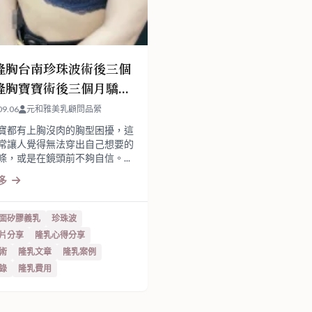
隆胸台南珍珠波術後三個
隆胸寶寶術後三個月驕傲
自然美胸
09.06
元和雅美乳顧問品縈
寶都有上胸沒肉的胸型困擾，這
常讓人覺得無法穿出自己想要的
條，或是在鏡頭前不夠自信。...
多
面矽膠義乳
珍珠波
片分享
隆乳心得分享
術
隆乳文章
隆乳案例
錄
隆乳費用