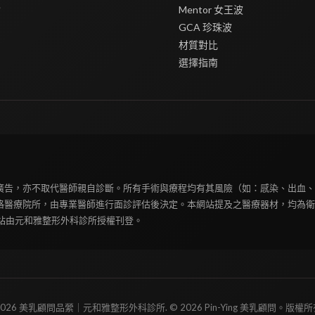
會
Mentor 女王波
GCA 珍珠波
材質對比
選擇指南
廣告，亦不取代醫師親自診斷。所有手術與療程均有其風險（如：感染、出血、
格醫療院所，由專業醫師進行面診評估後決定。本網站提及之醫療器材，均為衛
本網站由元和雅整形外科診所授權刊登。
2026 美乳顧問品縈｜元和雅整形外科診所. © 2026 Pin-Ying 美乳顧問。版權