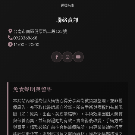
選擇指南
聯絡資訊
台南市南區健康路二段123號
0923368668
11:00 – 20:00
免責聲明與警語
本網站內容僅為個人術後心得分享與衛教資訊整理，並非醫
療廣告，亦不取代醫師親自診斷。所有手術與療程均有其風
險（如：感染、出血、莢膜攣縮等），手術效果因個人體質
與保養而異，並無保證絕對有效。實際術後改變、手術方式
與費用，請務必親自前往合格醫療院所，由專業醫師進行面
診評估後決定。本網站提及之醫療器材，均為衛福部核准之