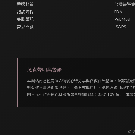
嚴選材質
台灣醫學
諮詢流程
FDA
美胸筆記
PubMed
常見問題
ISAPS
免責聲明與警語
本網站內容僅為個人術後心得分享與衛教資訊整理，並非醫療
對有效。實際術後改變、手術方式與費用，請務必親自前往合
明。元和雅整形外科診所醫事機構代碼：3501109363，
© 