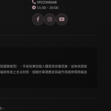
0923368668
11:00 – 20:00
莢膜攣縮等），手術效果因個人體質與保養而異，並無保證絕
福部核准之合法材質，相關仿單適應症與副作用請參閱原廠說
所有。