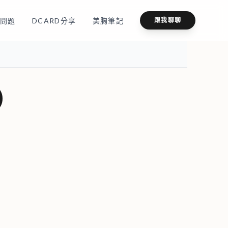
問題
DCARD分享
美胸筆記
跟我聊聊
)