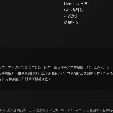
會
Mentor 女王波
GCA 珍珠波
材質對比
選擇指南
廣告，亦不取代醫師親自診斷。所有手術與療程均有其風險（如：感染、出血、
格醫療院所，由專業醫師進行面診評估後決定。本網站提及之醫療器材，均為衛
本網站由元和雅整形外科診所授權刊登。
2026 美乳顧問品縈｜元和雅整形外科診所. © 2026 Pin-Ying 美乳顧問。版權