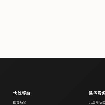
快速導航
醫療資
關於品縈
台灣魔滴