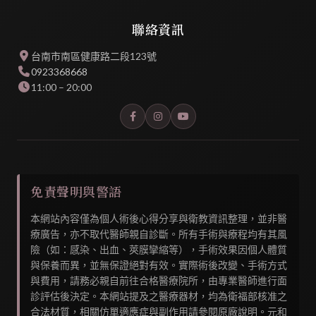
聯絡資訊
台南市南區健康路二段123號
0923368668
11:00 – 20:00
免責聲明與警語
本網站內容僅為個人術後心得分享與衛教資訊整理，並非醫
療廣告，亦不取代醫師親自診斷。所有手術與療程均有其風
險（如：感染、出血、莢膜攣縮等），手術效果因個人體質
與保養而異，並無保證絕對有效。實際術後改變、手術方式
與費用，請務必親自前往合格醫療院所，由專業醫師進行面
診評估後決定。本網站提及之醫療器材，均為衛福部核准之
合法材質，相關仿單適應症與副作用請參閱原廠說明。元和